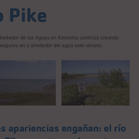
o Pike
P
M
Alrededor de las Aguas en Kenosha continúa creando
C
seguros en y alrededor del agua este verano.
S
C
W
N
s apariencias engañan: el río