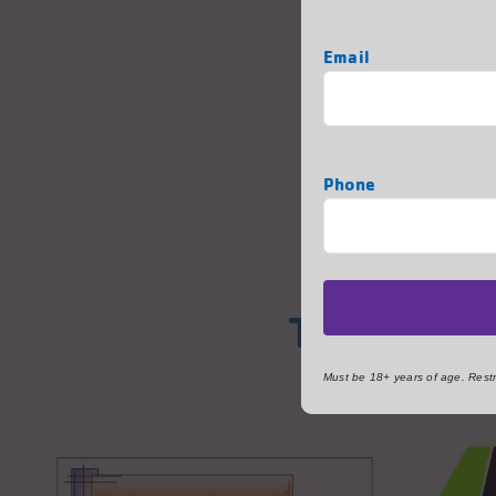
advertencia 
First
nadadores. P
Email
señales de 
nadar en cu
Phone
Thank You
Must be 18+ years of age. Restri