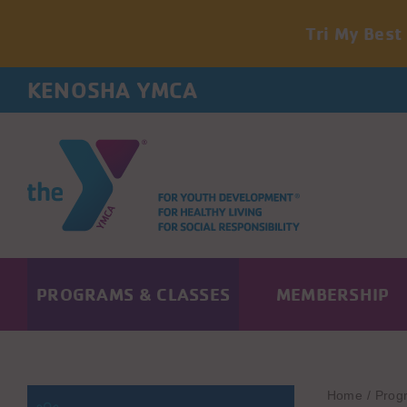
Tri My Best
Skip
KENOSHA YMCA
to
content
PROGRAMS & CLASSES
MEMBERSHIP
Home
Prog