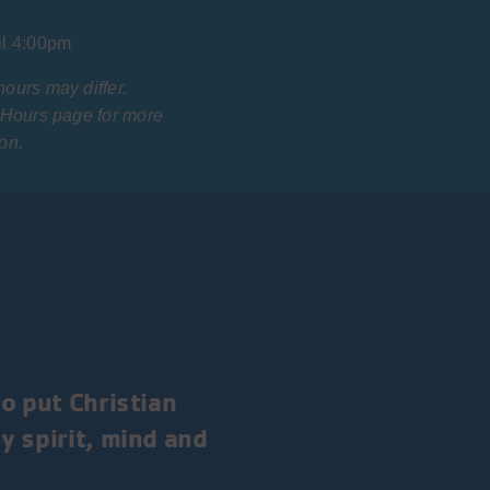
il 4:00pm
hours may differ.
r Hours page for more
on.
o put Christian
y spirit, mind and