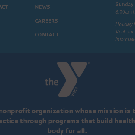
Sunday
ACT
NEWS
8:00am t
CAREERS
Holiday 
Visit ou
CONTACT
informati
nonprofit organization whose mission is t
ractice through programs that build health
body for all.