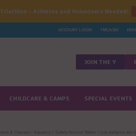
 Triathlon - Athletes and Volunteers Needed!
ACCOUNT LOGIN
YMCA360
HOU
JOIN THE Y
CHILDCARE & CAMPS
SPECIAL EVENTS
rams & Classes
Aquatics
Safety Around Water
Los peligros del r