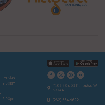
– Friday
il 9:00pm
7101 53rd St Kenosha, WI
53144
y
il 5:00pm
(262) 654-9622