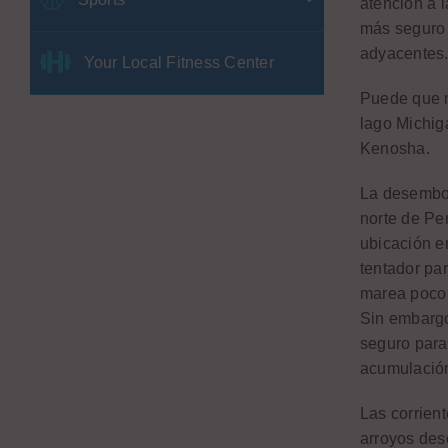
atención a 
más seguro 
adyacentes
Your Local Fitness Center
Puede que n
lago Michig
Kenosha.
La desemboc
norte de Pe
ubicación en
tentador pa
marea poco 
Sin embargo
seguro para 
acumulación
Las corrien
arroyos des