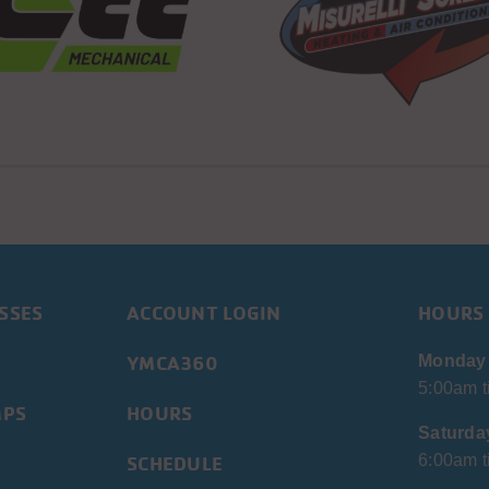
SSES
ACCOUNT LOGIN
HOURS
YMCA360
Monday 
5:00am t
MPS
HOURS
Saturda
SCHEDULE
6:00am t