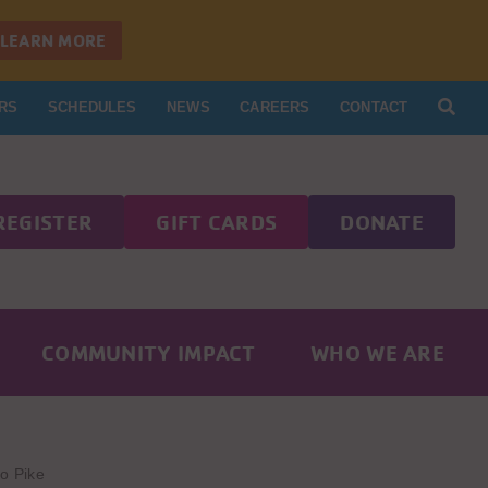
LEARN MORE
RS
SCHEDULES
NEWS
CAREERS
CONTACT
REGISTER
GIFT CARDS
DONATE
COMMUNITY IMPACT
WHO WE ARE
ío Pike