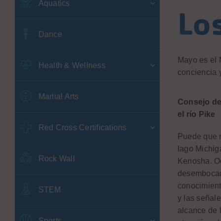
Aquatics
Los
Dance
Mayo es el 
Health & Wellness
conciencia 
Martial Arts
Consejo de
el río Pike
Red Cross Certifications
Puede que n
lago Michig
Rock Wall
Kenosha. O
desembocadu
conocimient
STEM
y las señale
alcance de l
Sports